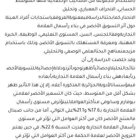
خدام مجموعة من الأساليب الإحصائية منها المتوسط
بي، الانحراف المعياري، وتحليل
دار،كمابحثتالدراسةفيمعنويةالفروقفياستجابات أفراد العينة
ثر التسويق الأخضر في بناء رأسمال العلامة
ريةوفقاللجنس، السن، المستوى التعليمي، الوظيفة، الخبرة
نية، ومعرفة المستهلك بالتسويق الأخضر، وذلك باستخدام
نمناهج البحثالعلمي الوصفي والتحليلي.
خلصت الدراسة إلى أن
التحليلالإحصائيأظهرتوجودأثرذودلالةإحصائيةللتسويقالأخض
ادهفي بناء رأسمال العلامة التجاريةبأبعاده
ساتالأدويةالجزائرية المذكورة أعلاه، إلا إن هذا التأثير ظهر
 أقل من المتوسط، حيث كان التسعير الأخضر لعلامتي
ارم وسانوفي منأكثرالعواملالتيتؤثرفي مستوى رأسمال
العلامة التجارية بـ17.6% و21.1%على التوالي، أما من جانب صيدال
تج الأخضر كان من أكثر العوامل التي تؤثر في مستوى
رأسمال العلامة التجارية وقدرت النسبة 22.6%، في حين يعتبر
يج الأخضر لعلامة الحكمة من أكثر العوامل التي تؤثر في