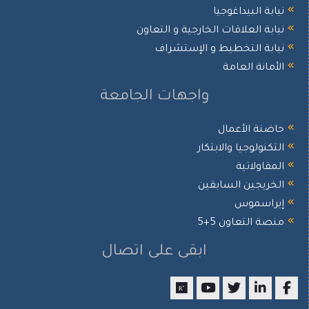
ابة البيداغوجيا
ابة العلاقات الخارجية و التعاون
ابة التخطيط و الإستشراف
أمانة العامة
واجهات الجامعة
ضنة الأعمال
تكنولوجيا والابتكار
مقاولاتية
خريجين السابقين
يراسموس
صة التعاون 5+5
ابقى على اتصال
researchgate
youtube
twitter
LinkedIn
Facebo