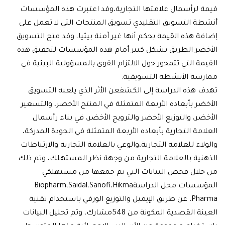
 لرأسمال علامتها التجارية،وقد اعتبرت هذه المؤسسات
ة التسويق التقليدي تسويق المنتجات التي لا تعمل على
 هذه القيمة بحكم أنها غير آمنة بيئيا، وقد فتح التسويق
ضر الطريق بشكل كبير أمام هذه المؤسسات لتحقيق هذه
ة التي تتمحور حول الالتزام القوي بالمسؤولية البيئية في
سة الأنشطة التسويقية.
هذه الدراسة إلى الكشفعن الأثر الذي يلعبه التسويق
ر بأبعاده الأربعة المتمثلة في المنتج الأخضر، والتسعير
ر، والتوزيع الأخضر والترويج الأخضر، في بناء رأسمال
مة التجارية بأبعاده الأربعة المتمثلة في الجودة المدركة،
اء للعلامة التجارية،والوعي بالعلامة التجارية والارتباطات
ية بالعلامة التجارية من وجهة نظر المستهلك، وتم ذلك
لال فحص البيانات التي تم جمعها من مستهلكي
المؤسسات محل الدراسةBiopharm،Saidal،Sanofi،Hikma
Pharma، عن طريق الإيميل والتوزيع الورقي باستخدام تقنية
العينة القصدية المكونة من 548مشارك، وتم تحليل البيانات