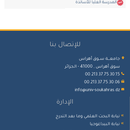
المدرسة العليا للأساتذة
للإتصال بنا
جامعـــة ســوق أهراس
سوق أهراس , 41000 - الجزائر
00.213.37.75.30.15
00.213.37.75.30.06
info@univ-soukahras.dz
الإدارة
نيابة البحث العلمي وما بعد التدرج
نيابة البيداغوجيا