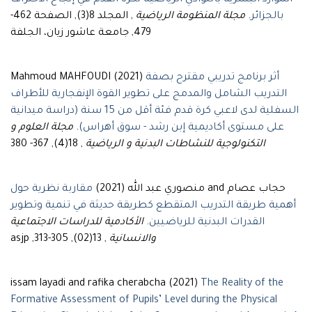
الموارد البشرية بالنوادي الرياضية لكرة القدم في إنجاح الاحتراف
بالجزائر
.
مجلة المنظومة الرياضية
, المجلد 8(3), الصفحة 462-
479, جامعة عاشور زيان، الجلفة
أثر برنامج تدريبي مقترح بصفة
Mahmoud MAHFOUDI (2021)
التدريب الشامل والمدمج على تطوير القوة الإنفجارية للأطراف
السفلية لدى لاعبي كرة قدم فئة أقل من 15 سنة (دراسة ميدانية
على مستوى أكاديمية إبن رشد - سوق أهراس)
.
مجلة العلوم و
التكنولوجية للنشاطات البدنية و الرياضية
, 18(4), 367- 380
حجاب عصام and منصوري عبد الله (2021)
مقاربة نظرية حول
أهمية طريقة التدريب المتقطع كطريقة حديثة في تنمية وتطوير
القدرات البدنية للرياضيين
.
الأكادمية للدراسات الاجتماعية
والانسانية
, 13(02), 305-313, asjp
issam layadi and rafika cherabcha (2021)
The Reality of the
Formative Assessment of Pupils’ Level during the Physical