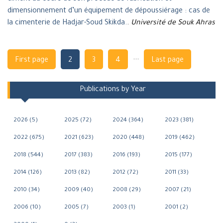
dimensionnement d’un équipement de dépoussiérage : cas de
la cimenterie de Hadjar-Soud Skikda.
.
Université de Souk Ahras
Navigation
...
First page
2
3
4
Last page
Publications by Year
2026 (5)
2025 (72)
2024 (364)
2023 (381)
2022 (675)
2021 (623)
2020 (448)
2019 (462)
2018 (544)
2017 (383)
2016 (193)
2015 (177)
2014 (126)
2013 (82)
2012 (72)
2011 (33)
2010 (34)
2009 (40)
2008 (29)
2007 (21)
2006 (10)
2005 (7)
2003 (1)
2001 (2)