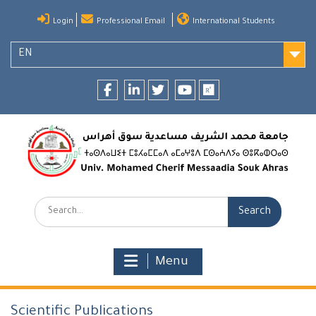
Skip
Login
Professional Email
International Students
to
content
EN
Facebook
LinkedIn
twitter
youtube
researchgate
Search:
Menu
Scientific Publications