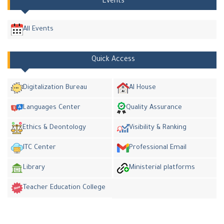
Events
All Events
Quick Access
Digitalization Bureau
AI House
Languages Center
Quality Assurance
Ethics & Deontology
Visibility & Ranking
ITC Center
Professional Email
Library
Ministerial platforms
Teacher Education College