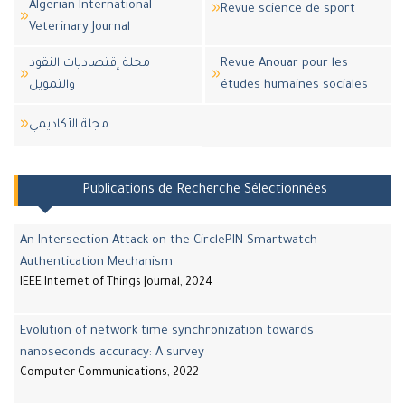
Algerian International
Revue science de sport
Veterinary Journal
مجلة إقتصاديات النقود
Revue Anouar pour les
والتمويل
études humaines sociales
مجلة اﻷكاديمي
Publications de Recherche Sélectionnées
An Intersection Attack on the CirclePIN Smartwatch
Authentication Mechanism
IEEE Internet of Things Journal, 2024
Evolution of network time synchronization towards
nanoseconds accuracy: A survey
Computer Communications, 2022