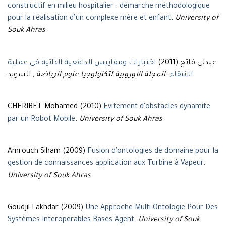
constructif en milieu hospitalier : démarche méthodologique
pour la réalisation d’un complexe mère et enfant
.
University of
Souk Ahras
عبدلي فاتح (2011)
اختبارات ومقاييس الدافعية الذاتية في عملية
, السويد
المجلة الاوروبية لتكنولوجيا علوم الرياضة
.
الانتقاء
CHERIBET Mohamed (2010)
Evitement d'obstacles dynamite
par un Robot Mobile
.
University of Souk Ahras
Amrouch Siham (2009)
Fusion d'ontologies de domaine pour la
gestion de connaissances application aux Turbine à Vapeur
.
University of Souk Ahras
Goudjil Lakhdar (2009)
Une Approche Multi-Ontologie Pour Des
Systèmes Interopérables Basés Agent
.
University of Souk