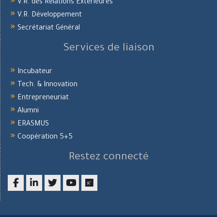
V.R. des Relations Extérieures
V.R. Développement
Secrétariat Général
Services de liaison
Incubateur
Tech. & Innovation
Entrepreneuriat
Alumni
ERASMUS
Coopération 5+5
Restez connecté
Facebook
LinkedIn
twitter
youtube
researchgate