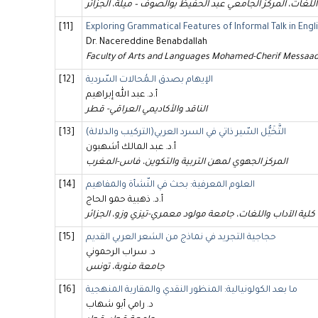
للغات، المركز الجامعي عبد الحفيظ بوالصوف – ميلة، الجزائر
[11]
Exploring Grammatical Features of Informal Talk in Engl
Dr. Nacereddine Benabdallah
Faculty of Arts and Languages Mohamed-Cherif Messaadia
الإيهام بصدق الـمُحالات السّردية
[12]
أ.د. عبد الله إبراهيم
الناقد والأكاديمي العراقي- قطر
التَّخَيُّل السّير ذاتي في السرد العربي(التركيب والدلالة)
[13]
أ.د. عبد المالك أشهبون
المركز الجهوي لمهن التربية والتكوين، فاس-المغرب
العلوم المعرفية: بحث في النّشأة والمفاهيم
[14]
أ.د. ذهبية حمو الحاج
كلية الآداب واللغات، جامعة مولود معمري-تيزي وزو، الجزائر
حجاجية التجريد في نماذج من الشعر العربي القديم
[15]
د. سراب الرحموني
جامعة منوبة، تونس
ما بعد الكولونيالية: المنظور النقدي والمقاربة المنهجية
[16]
د. رامي أبو شهاب