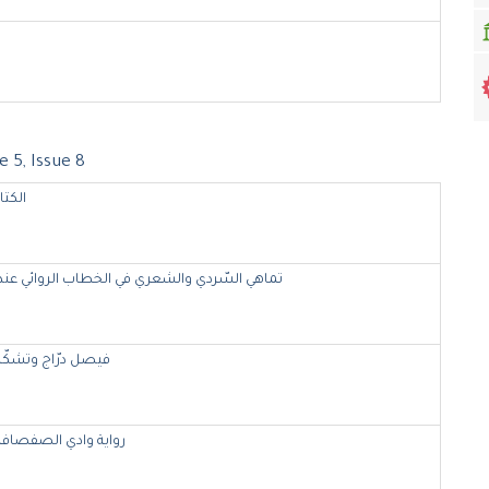
 5, Issue 8
الكتا
تماهي السّردي والشعري في الخطاب الروائي عند فر
فيصل درّاج وتشكّل
رواية وادي الصفصافة: 