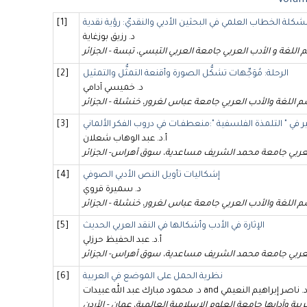
Volume
كلة الخطاب العلمي في البحثين الأدبي والنقديّ: رؤية نقدية
[1]
د. رزيق بوزغاية
اللغة و الأدب العربي جامعة العربي التبسي، تبسة - الجزائر
الرحلة: مُوَجِّهات تشكُّل الصورة وأقنعة التمثُّل والتمثيل
[2]
د. خميسي آدامي
 اللغة والأدب العربي جامعة عباس لغرور، خنشلة - الجزائر
ر في " التلمذة الفلسفية ":منعطفـات في دروب الفكر الألماني
[3]
أ.د. عبد الوهاب شعلان
عربي جامعة محمد الشريف مساعدية، سوق أهراس- الجزائر
إشكاليات تأويل النص الأدبي الصوفي
[4]
د. سميرة قروي
 اللغة والأدب العربي جامعة عباس لغرور، خنشلة - الجزائر
الإثارة في الأدب وأشكالها في النقد العربي الحديث
[5]
أ.د. عبد الحفيظ حرزلي
عربي جامعة محمد الشريف مساعدية، سوق أهراس- الجزائر
نظرية الحمل على الموضع في العربية
[6]
حمود مبارك عبد الله عبيدات and أ.د. ناصر إبراهيم النعيمي
ية وآدابها جامعة العلوم الإسلامية العالمية، عمان - الأردن