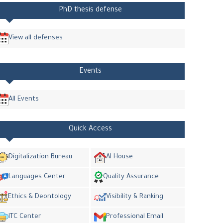
PhD thesis defense
View all defenses
Events
All Events
Quick Access
Digitalization Bureau
AI House
Languages Center
Quality Assurance
Ethics & Deontology
Visibility & Ranking
ITC Center
Professional Email