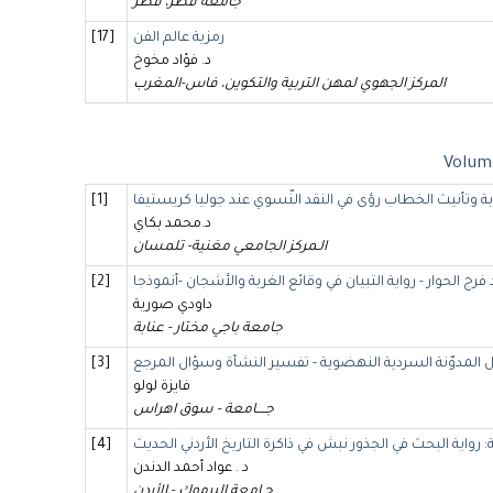
جامعة قطر، قطر
رمزية عالم الفن
[17]
د. فؤاد مخوخ
المركز الجهوي لمهن التربية والتكوين، فاس-المغرب
Volume
بة وتأنيث الخطاب رؤى في النقد النّسوي عند جوليا كريستيفا
[1]
د.محمد بكاي
الـمركز الجامعي مغنية- تلمسان
ج الحوار - رواية التبيان في وقائع الغربة والأشجان -أنموذجا
[2]
داودي صورية
جامعة باجي مختار - عنابة
 المدوّنة السردية النهضوية - تفسير النشأة وسؤال المرجع
[3]
فايزة لولو
جــــامعة - سوق اهراس
رواية البحث في الجذور نبش في ذاكرة التاريخ الأردني الحديث
[4]
د . عواد أحمد الدندن
جـامعة اليرموك - الأردن