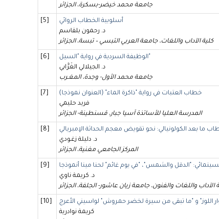
جامعة محمد خيضر-بسكرة، الجزائر
أسلوبية الخطاب الروائي
[5]
د. رحمون بلقاسم
كلية الآداب واللغات، جامعة العربي التبسي – تبسة، الجزائر
الوظيفة السردية في رواية "السيل"
[6]
د. الجيلالي الغَرَّابي
جامعة محمد الأول- وجدة، المغـرب
خطاب العتبات في رواية "ذاكرة الماء" (العنوان نموذجا)
[7]
فريد حليمي
المدرسة العليا للأساتذة آسيا جبار، قسنطينة- الجزائر
ب ما بعد الكولونيالي: نحو تقويض معجم الحداثة الإمبريالي
[8]
د. دليلة زغـودي
المركز الجامعي مغنية، الجزائر
سينمائي: "الدقل والشمس"، "في يوم غائم" لحنا مينا أنموذجا
[9]
د. كريمة ناوي
 الآداب واللغات والفنون، جامعة زيان عاشور- الجلفة، الجزائر
وار اللوز" و "ما تبقى من سيرة لخضر حمروش" لواسيني الأعرج
[10]
كريمة نوادرية