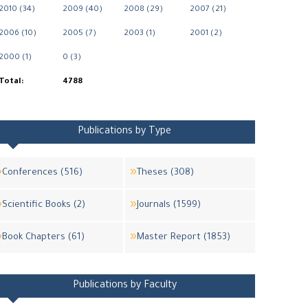
2010 (34)
2009 (40)
2008 (29)
2007 (21)
2006 (10)
2005 (7)
2003 (1)
2001 (2)
2000 (1)
0 (3)
Total:
4788
Publications by Type
Conferences (516)
Theses (308)
Scientific Books (2)
Journals (1599)
Book Chapters (61)
Master Report (1853)
Publications by Faculty