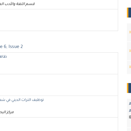
قسم اللغة والأدب ال
 6, Issue 2
ظاهر
توظيف التراث الديني في شعر
A
مركز البح
I