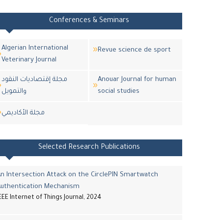
Conferences & Seminars
Algerian International
Revue science de sport
Veterinary Journal
Anouar Journal for human
مجلة إقتصاديات النقود
social studies
والتمويل
مجلة اﻷكاديمي
Selected Research Publications
n Intersection Attack on the CirclePIN Smartwatch
Authentication Mechanism
EEE Internet of Things Journal, 2024