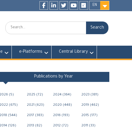
EN
Facebook
LinkedIn
twitter
youtube
researchgate
Search:
fe
e-Platforms
Central Library
Publications by Year
2026 (5)
2025 (72)
2024 (364)
2023 (381)
2022 (675)
2021 (623)
2020 (448)
2019 (462)
2018 (544)
2017 (383)
2016 (193)
2015 (177)
2014 (126)
2013 (82)
2012 (72)
2011 (33)