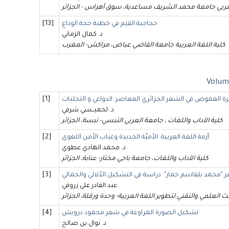
عربي جامعة محمد الشريف مساعدية، سوق أهراس - الجزائر
حجاجية القيم في خطبة حجة الوداع
[13]
د. كمال الزماني
كلية اللغة العربية جامعة القاضي عياض، مراكش- المغرب
Volume
ة الغموض في الشعر الجزائري المعاصر: الدواعي و التجليات
[1]
د. لخميــسي شرفي
كلية الآداب واللغات ، جامعة العربي التبسي- تبسة، الجزائر
أزمة اللغة العربية: الأميّة الجديدة وغياب الأمن اللغوي
[2]
د. محمد الهادي عطوي
كلية الآداب واللغات، جامعة باجي مختار- عنابة، الجزائر
 "محمد بلقاسم خمار": دراسة في التشكيل الدّلالي والجمالي
[3]
عبد القادر علي زروقي
ث العلمي والتقني لتطوير اللغة العربية- وحدة ورقلة، الجزائر
تشكيل الصورة المراوغة في شعر محمود درويش
[4]
د. نوال بن صالح