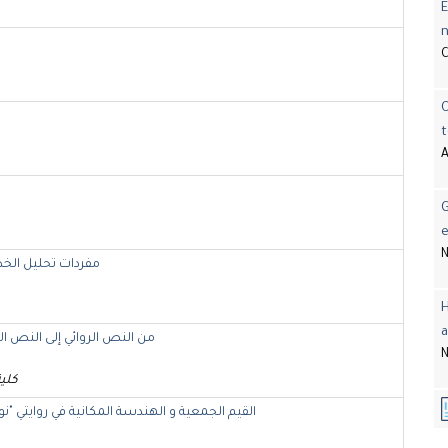
E
t
A
G
e
N
مفردات تحليل الخطا
H
a
من النص الروائي إلى النص ال
N
كلية
القيم الجمعية و الهندسة المكانية في روايتي "ن