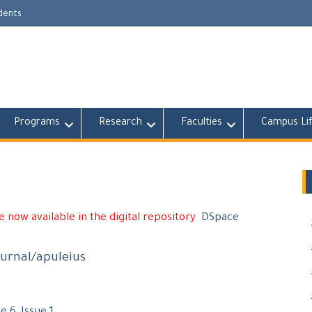
udents
Programs
Research
Faculties
Campus Li
 now available in the digital repository
DSpace
ournal/apuleius