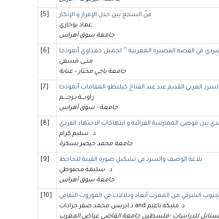
فنّ السجع بين جدل الإقرار و الإنكار
[5]
عماد بوخاري
جامعة سوق أهراس
تاسردي في القصة القصيرة المغربية ’’ لجميل حمداوي أنموذجا
[6]
منــى مسعي
جامعة باجي مختار – عنابة
السرد العربي القديم عند عبد الفتاح كيليطو المقامات أنموذجا
[7]
راويـــة بـرجــــم
جامعة - سوق أهراس
 بين فوضى الممارسة القرائية و انتهاكات الاجتهاد الفردي
[8]
د . سليم كرام
جامعة محمد خيضر بسكرة
بلاغة الوصف والسرد في تشكيل صورة القينة للجاحظ
[9]
د . سليمة محفوظي
جامعة سوق أهراس
لجنوب الشرقي من المغرب أبعاد ودلالات في الموروث الثقافي
[10]
د.ادريس محمد صقر جرادات and د. مليكة ناعيم
لسنابل للدراسات -فلسطين جامعة القاضي عياض المغرب