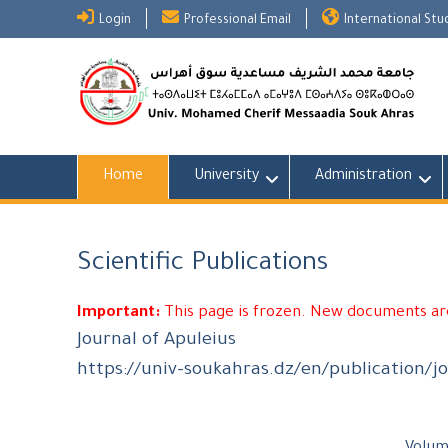
Skip
Login
Professional Email
International St
to
content
Home
University
Administration
Scientific Publications
Important:
This page is frozen. New documents are
Journal of Apuleius
https://univ-soukahras.dz/en/publication/j