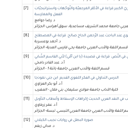
ّ الكبير قراءة في الأطُر المرجعيّة والتّوجّهات واستراتيجيّات
[7]
الفعل والممارسة
د. رضا جوامع
عربي جامعة محمد الشريف مساعدية، سوق أهراس- الجزائر
وي عند الباحث عبد الرّحمن الحاج صالح: قراءة في المصطلح
[8]
د. أحمد بوعسرية
قسم اللغة والأدب العربي جامعة يحي فارس، المدية- الجزائر
لي في النّص: قراءة في قصيدة (يا ابن أمّي) لأبي القاسم الشّابي
[9]
أ.د. عبد القادر دامخي
قسم اللغة والأدب العربي جامعة باتنة 1 - الجزائر
الدرس التداولي في الفكر اللغوي القديم: ابن جني نموذجا
[10]
أ.د. أبو بكر العزاوي
كلية الآداب جامعة مولاي سليمان، بني ملال - المغرب
ب في النقد العربي الحديث إكراهات الإسقاط وأعطاب التأويل
[11]
أ.د. عمر زرفاوي
 اللغة والأدب العربي جامعة العربي التبسي، تبسة- الجزائر
صورة البطل في روايات نجيب الكيلاني
[12]
د. مداني زيقم