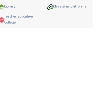
Library
Ministerial platforms
Teacher Education
College